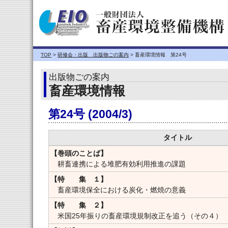
TOP
>
研修会・出版 出版物ごの案内
> 畜産環境情報 第24号
出版物ごの案内
畜産環境情報
第24号 (2004/3)
タイトル
【巻頭のことば】
耕畜連携による堆肥有効利用推進の課題
【特 集 １】
畜産環境保全における炭化・燃焼の意義
【特 集 ２】
米国25年振りの畜産環境規制改正を追う（その４）