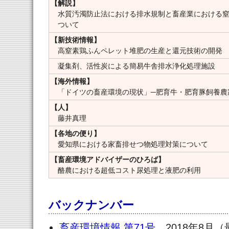
【解説】
水質汚濁防止法における排水規制と畜産業における
ついて
【新技術情報】
高窒素鶏ふんペレット堆肥の生産と還元技術の開発
凝集剤、活性炭による簡易牛舎排水浄化処理施設
【海外情報】
「ドイツの畜産環境の現状」─肥育牛・肥育豚飼養農
【人】
藤井真理
【各地の便り】
愛知県における家畜排せつ物処理対策について
【畜産環境アドバイザーのひろば】
酪農における超低コスト尿処理と液肥の利用
バックナンバー
畜産環境情報 第71号
2018年8月（