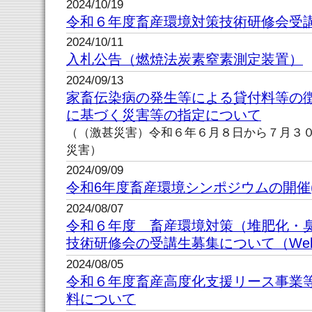
2024/10/19
令和６年度畜産環境対策技術研修会受
2024/10/11
入札公告（燃焼法炭素窒素測定装置）
2024/09/13
家畜伝染病の発生等による貸付料等の
に基づく災害等の指定について
（（激甚災害）令和６年６月８日から７月３
災害）
2024/09/09
令和6年度畜産環境シンポジウムの開催(令
2024/08/07
令和６年度 畜産環境対策（堆肥化・
技術研修会の受講生募集について（Web
2024/08/05
令和６年度畜産高度化支援リース事業
料について