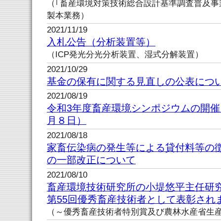
（｢畜産環境対策技術総合設計基準調査普及事
製本業務）
2021/11/19
入札公告（分析装置等）
（ICP発光分光分析装置、湿式分解装置）
2021/10/29
基金の保有に関する見直しの公表につ
2021/08/19
令和3年度畜産環境シンポジウムの開
月８日）
2021/08/18
家畜伝染病の発生等による貸付料等の
の一部改正について
2021/08/10
畜産環境技術研究所の小堤悠平主任研
第55回優秀畜産技術者として表彰され
（～優秀畜産技術者特別賞及び農林水産省生