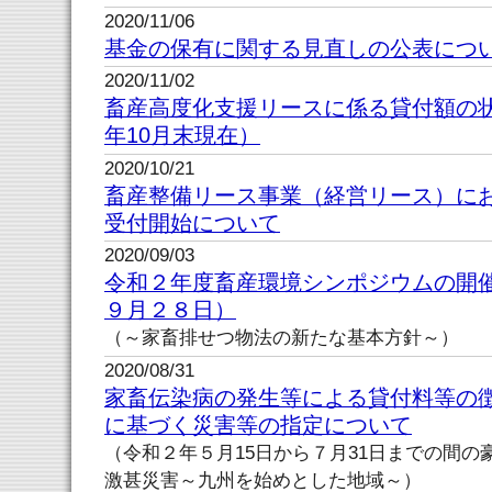
2020/11/06
基金の保有に関する見直しの公表につ
2020/11/02
畜産高度化支援リースに係る貸付額の
年10月末現在）
2020/10/21
畜産整備リース事業（経営リース）に
受付開始について
2020/09/03
令和２年度畜産環境シンポジウムの開
９月２８日）
（～家畜排せつ物法の新たな基本方針～）
2020/08/31
家畜伝染病の発生等による貸付料等の
に基づく災害等の指定について
（令和２年５月15日から７月31日までの間
激甚災害～九州を始めとした地域～）