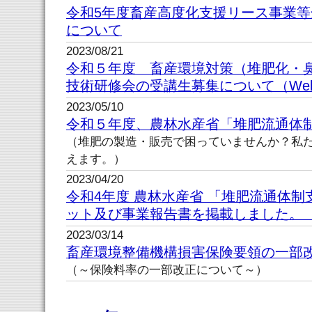
令和5年度畜産高度化支援リース事業
について
2023/08/21
令和５年度 畜産環境対策（堆肥化・
技術研修会の受講生募集について（Web
2023/05/10
令和５年度、農林水産省「堆肥流通体
（堆肥の製造・販売で困っていませんか？私
えます。）
2023/04/20
令和4年度 農林水産省 「堆肥流通体
ット及び事業報告書を掲載しました
2023/03/14
畜産環境整備機構損害保険要領の一部
（～保険料率の一部改正について～）