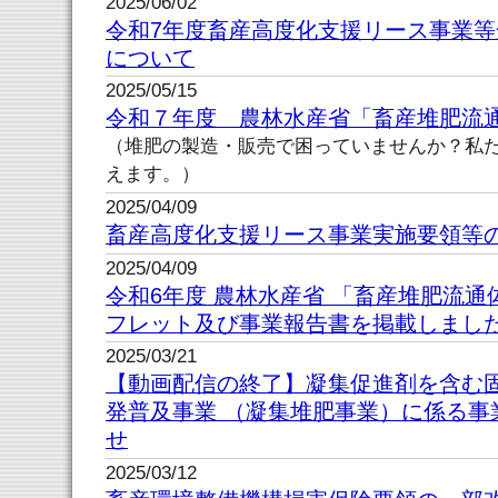
2025/06/02
令和7年度畜産高度化支援リース事業
について
2025/05/15
令和７年度 農林水産省「畜産堆肥流
（堆肥の製造・販売で困っていませんか？私
えます。）
2025/04/09
畜産高度化支援リース事業実施要領等
2025/04/09
令和6年度 農林水産省 「畜産堆肥流
フレット及び事業報告書を掲載しまし
2025/03/21
【動画配信の終了】凝集促進剤を含む
発普及事業 （凝集堆肥事業）に係る事
せ
2025/03/12