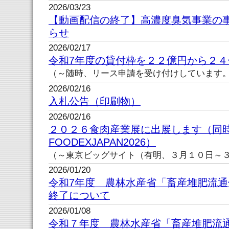
2026/03/23
【動画配信の終了】高濃度臭気事業の
らせ
2026/02/17
令和7年度の貸付枠を２２億円から２
（～随時、リース申請を受け付けしています
2026/02/16
入札公告（印刷物）
2026/02/16
２０２６食肉産業展に出展します（
FOODEXJAPAN2026）
（～東京ビッグサイト（有明、３月１０日～
2026/01/20
令和7年度 農林水産省「畜産堆肥流
終了について
2026/01/08
令和７年度 農林水産省「畜産堆肥流