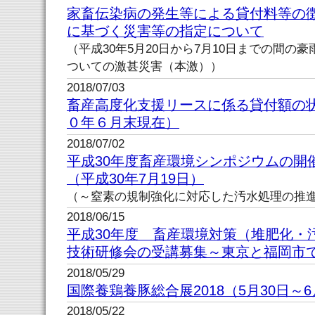
家畜伝染病の発生等による貸付料等の
に基づく災害等の指定について
（平成30年5月20日から7月10日までの間の
ついての激甚災害（本激））
2018/07/03
畜産高度化支援リースに係る貸付額の
０年６月末現在）
2018/07/02
平成30年度畜産環境シンポジ
（平成30年7月19日）
（～窒素の規制強化に対応した汚水処理の推
2018/06/15
平成30年度 畜産環境対策（堆肥化・
技術研修会の受講募集～東京と福岡市
2018/05/29
国際養鶏養豚総合展2018（5月30日～
2018/05/22