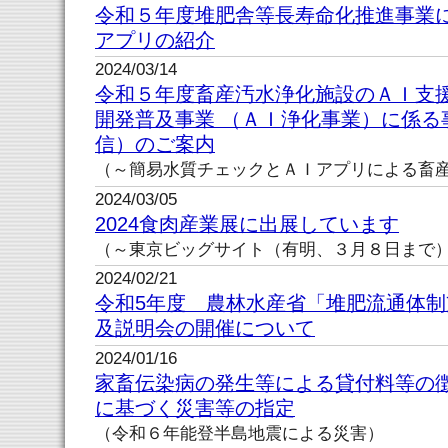
令和５年度堆肥舎等長寿命化推進事業
アプリの紹介
2024/03/14
令和５年度畜産汚水浄化施設のＡＩ支
開発普及事業 （ＡＩ浄化事業）に係る
信）のご案内
（～簡易水質チェックとＡＩアプリによる畜
2024/03/05
2024食肉産業展に出展しています
（～東京ビッグサイト（有明、３月８日まで
2024/02/21
令和5年度 農林水産省「堆肥流通体
及説明会の開催について
2024/01/16
家畜伝染病の発生等による貸付料等の
に基づく災害等の指定
（令和６年能登半島地震による災害）