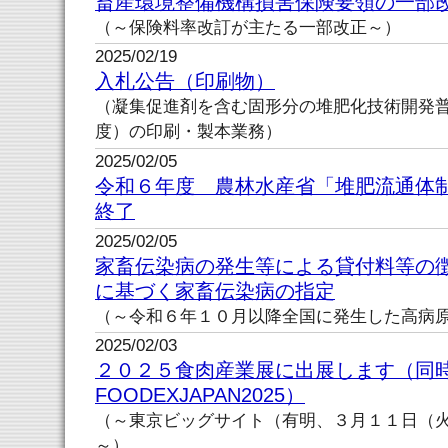
畜産環境整備機構損害保険要領の一部
（～保険料率改訂が主たる一部改正～）
2025/02/19
入札公告（印刷物）
（凝集促進剤を含む固形分の堆肥化技術開発普
度）の印刷・製本業務）
2025/02/05
令和６年度 農林水産省「堆肥流通体
終了
2025/02/05
家畜伝染病の発生等による貸付料等の
に基づく家畜伝染病の指定
（～令和６年１０月以降全国に発生した高病
2025/02/03
２０２５食肉産業展に出展します（
FOODEXJAPAN2025）
（～東京ビッグサイト（有明、３月１１日（
～）