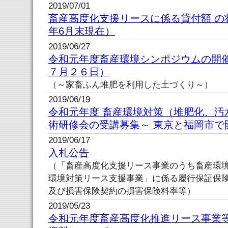
2019/07/01
畜産高度化支援リースに係る貸付額 の
年6月末現在）
2019/06/27
令和元年度畜産環境シンポジウムの開
７月２６日）
（～家畜ふん堆肥を利用した土づくり～）
2019/06/19
令和元年度 畜産環境対策（堆肥化、汚
術研修会の受講募集～ 東京と福岡市で
2019/06/17
入札公告
（「畜産高度化支援リース事業のうち畜産環
環境対策リース支援事業」に係る履行保証保
及び損害保険契約の損害保険料率等）
2019/05/23
令和元年度畜産高度化推進リース事業