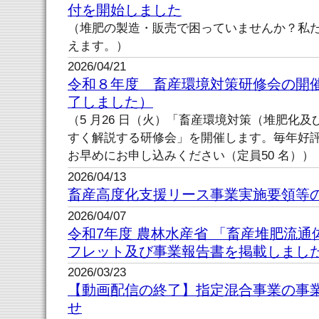
付を開始しました
（堆肥の製造・販売で困っていませんか？私
えます。）
2026/04/21
令和８年度 畜産環境対策研修会の開
了しました）
（5 月26 日（火）「畜産環境対策（堆肥化
すく解説する研修会」を開催します。毎年好
お早めにお申し込みください（定員50 名））
2026/04/13
畜産高度化支援リース事業実施要領等
2026/04/07
令和7年度 農林水産省 「畜産堆肥流
フレット及び事業報告書を掲載しまし
2026/03/23
【動画配信の終了】指定混合事業の事
せ