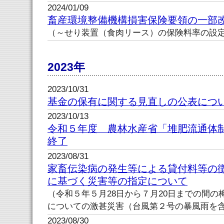
2024/01/09
畜産環境整備機構損害保険要領の一部
（～せり装置（食肉リース）の保険料率の設
2023年
2023/10/31
基金の保有に関する見直しの公表につ
2023/10/13
令和５年度 農林水産省「堆肥流通体
終了
2023/08/31
家畜伝染病の発生等による貸付料等の
に基づく災害等の指定について
（令和５年５月28日から７月20日までの間
についての激甚災害（台風第２号の暴風雨を
2023/08/30