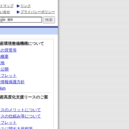
トマップ
リンク
い合せ
プライバシーポリシー
産環境整備機構について
立の背景等
織概要
在地
報公開
ンフレット
人情報保護方針
lish
産高度化支援リースのご案
ースのメリットについて
ースの仕組み等について
ンフレット
ースに関する規程等