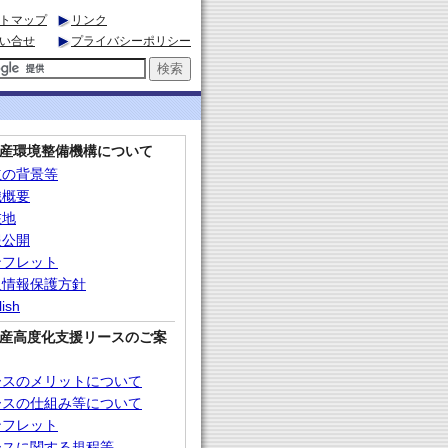
トマップ
リンク
い合せ
プライバシーポリシー
産環境整備機構について
立の背景等
織概要
在地
報公開
ンフレット
人情報保護方針
lish
産高度化支援リースのご案
ースのメリットについて
ースの仕組み等について
ンフレット
ースに関する規程等