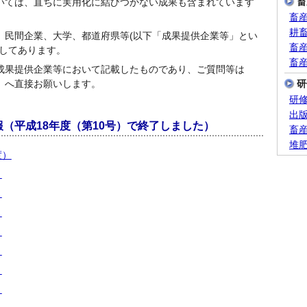
畜
いては、直ちに実用化に結びつかない成果も含まれています
畜
耕
、民間企業、大学、都道府県等(以下「成果提供企業等」とい
畜
除してあります。
畜
成果提供企業等において記載したものであり、ご質問等は
」へ直接お願いします。
研
研
出
（平成18年度（第10号）で終了しました）
畜
堆
度）
）
）
）
）
）
）
）