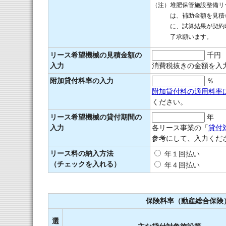
（注）
堆肥保管施設整備リ
は、補助金額を見積
に、試算結果が契約
了承願います。
リース希望機械の見積金額の
千円
入力
消費税抜きの金額を入
附加貸付料率の入力
％
附加貸付料の適用料率
ください。
リース希望機械の貸付期間の
年
入力
各リース事業の「
貸付
参考にして、入力くだ
リース料の納入方法
年１回払い
（チェックを入れる）
年４回払い
保険料率（動産総合保険
選