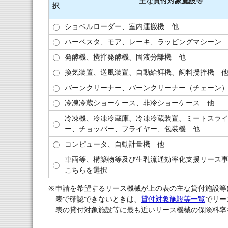
主な貸付対象施設等
択
ショベルローダー、室内運搬機 他
ハーベスタ、モア、レーキ、ラッピングマシーン
発酵機、攪拌発酵機、固液分離機 他
換気装置、送風装置、自動給餌機、飼料攪拌機 
バーンクリーナー、バーンクリーナー（チェーン）
冷凍冷蔵ショーケース、非冷ショーケース 他
冷凍機、冷凍冷蔵庫、冷凍冷蔵装置、ミートスラ
ー、チョッパー、フライヤー、包装機 他
コンピュータ、自動計量機 他
車両等、構築物等及び生乳流通効率化支援リース
こちらを選択
※
申請を希望するリース機械が上の表の主な貸付施設等
表で確認できないときは、
貸付対象施設等一覧
でリー
表の貸付対象施設等に最も近いリース機械の保険料率